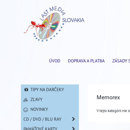
ÚVOD
DOPRAVA A PLATBA
ZÁSADY 
TIPY NA DARČEKY
Memorex
ZĽAVY
NOVINKY
V tejto kategórii nie 
CD / DVD / BLU RAY
PAMÄŤOVÉ KARTY