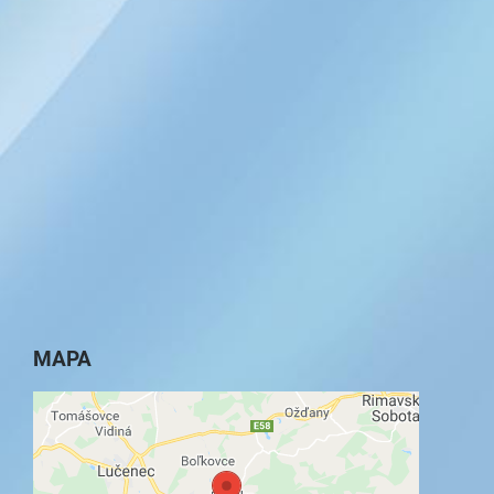
MAPA
Externý obsah je blokovaný Voľbami
súkromia