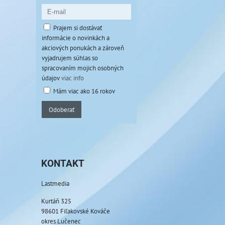
Prajem si dostávať
informácie o novinkách a
akciových ponukách a zároveň
vyjadrujem súhlas so
spracovaním mojich osobných
údajov
viac info
Mám viac ako 16 rokov
Odoberať
KONTAKT
Lastmedia
Kurtáň 325
98601 Fiľakovské Kováče
okres Lučenec