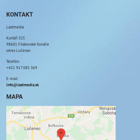
KONTAKT
Lastmedia
Kurtáň 325
98601 Fiľakovské Kováče
okres Lučenec
Telefón:
+421 917 085 369
E-mail:
info@lastmedia.sk
MAPA
Externý obsah je blokovaný Voľbami
súkromia