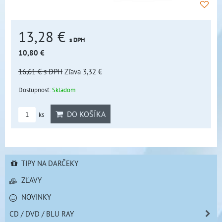
13,28 €
s DPH
10,80 €
16,61 €
s DPH
Zľava 3,32 €
Dostupnosť:
Skladom
DO KOŠÍKA
ks
TIPY NA DARČEKY
ZĽAVY
NOVINKY
CD / DVD / BLU RAY