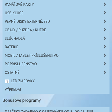
PAMÄŤOVÉ KARTY
USB KĽÚČE
PEVNÉ DISKY EXTERNÉ, SSD
OBALY / PUZDRÁ / KUFRE
SLÚCHADLÁ
BATÉRIE
MOBIL / TABLET PRÍSLUŠENSTVO
PC PRÍSLUŠENSTVO
OSTATNÉ
LED ŽIAROVKY
VÝPREDAJ
Bonusové programy
DARČEKY ZADARMO K OBJEDNÁVKE OD 5,- DO 25,- EUR