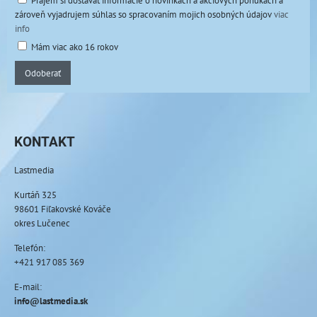
Prajem si dostávať informácie o novinkách a akciových ponukách a
zároveň vyjadrujem súhlas so spracovaním mojich osobných údajov
viac
info
Mám viac ako 16 rokov
Odoberať
KONTAKT
Lastmedia
Kurtáň 325
98601 Fiľakovské Kováče
okres Lučenec
Telefón:
+421 917 085 369
E-mail:
info@lastmedia.sk