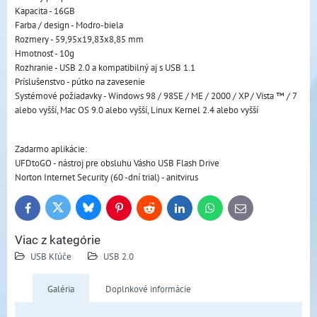
Kapacita - 16GB
Farba / design - Modro-biela
Rozmery - 59,95x19,83x8,85 mm
Hmotnosť - 10g
Rozhranie - USB 2.0 a kompatibilný aj s USB 1.1
Príslušenstvo - pútko na zavesenie
Systémové požiadavky - Windows 98 / 98SE / ME / 2000 / XP / Vista ™ / 7
alebo vyšší, Mac OS 9.0 alebo vyšší, Linux Kernel 2.4 alebo vyšší
Zadarmo aplikácie:
UFDtoGO - nástroj pre obsluhu Vásho USB Flash Drive
Norton Internet Security (60 -dní trial) - anitvirus
Bluesky
Twitter
Facebook
Pinterest
Reddit
LinkedIn
WhatsApp
E-
mail
Viac z kategórie
USB Kľúče
USB 2.0
Galéria
Doplnkové informácie