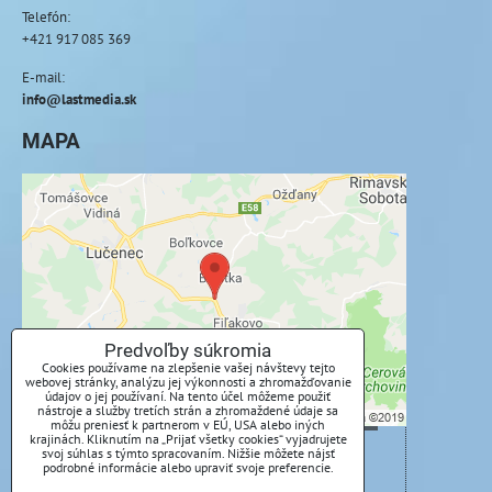
Telefón:
+421 917 085 369
E-mail:
info@lastmedia.sk
MAPA
Externý obsah je blokovaný Voľbami
súkromia
Prajete si načítať externý obsah?
Povoliť tentokrát
Predvoľby súkromia
Cookies používame na zlepšenie vašej návštevy tejto
webovej stránky, analýzu jej výkonnosti a zhromažďovanie
Povoliť a zapamätať - súhlas s druhom cookie:
údajov o jej používaní. Na tento účel môžeme použiť
Funkčné
nástroje a služby tretích strán a zhromaždené údaje sa
môžu preniesť k partnerom v EÚ, USA alebo iných
krajinách. Kliknutím na „Prijať všetky cookies“ vyjadrujete
svoj súhlas s týmto spracovaním. Nižšie môžete nájsť
Otvoriť obsah v novom okne
podrobné informácie alebo upraviť svoje preferencie.