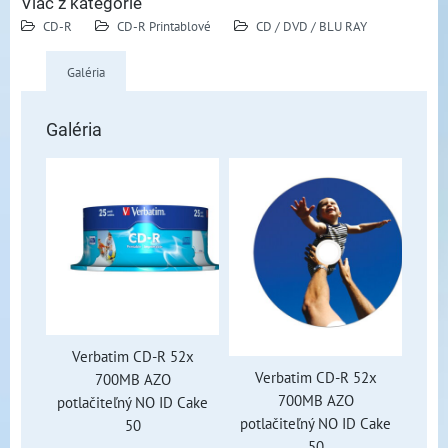
Viac z kategórie
CD-R
CD-R Printablové
CD / DVD / BLU RAY
Galéria
Galéria
Verbatim CD-R 52x
Verbatim CD-R 52x
700MB AZO
700MB AZO
potlačiteľný NO ID Cake
potlačiteľný NO ID Cake
50
50