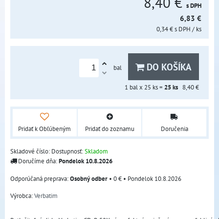
8,40 €
s DPH
6,83 €
0,34 €
s DPH
/ ks
DO KOŠÍKA
bal
1
bal x 25 ks =
25
ks
8,40 €
Pridať k Obľúbeným
Pridať do zoznamu
Doručenia
Skladové číslo:
Dostupnosť:
Skladom
Doručíme dňa:
Pondelok
10.8.2026
Osobný odber
•
0 €
•
Pondelok
10.8.2026
Výrobca:
Verbatim