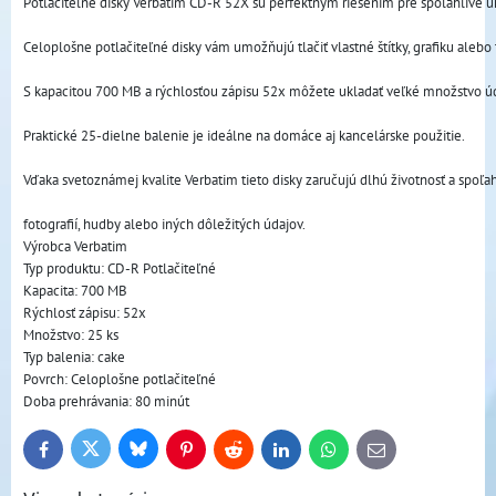
Potlačiteľné disky Verbatim CD-R 52X sú perfektným riešením pre spoľahlivé uk
Celoplošne potlačiteľné disky vám umožňujú tlačiť vlastné štítky, grafiku alebo 
S kapacitou 700 MB a rýchlosťou zápisu 52x môžete ukladať veľké množstvo údaj
Praktické 25-dielne balenie je ideálne na domáce aj kancelárske použitie.

Vďaka svetoznámej kvalite Verbatim tieto disky zaručujú dlhú životnosť a spoľ
fotografií, hudby alebo iných dôležitých údajov.
Výrobca Verbatim

Typ produktu: CD-R Potlačiteľné

Kapacita: 700 MB

Rýchlosť zápisu: 52x

Množstvo: 25 ks

Typ balenia: cake

Povrch: Celoplošne potlačiteľné

Doba prehrávania: 80 minút
Bluesky
Twitter
Facebook
Pinterest
Reddit
LinkedIn
WhatsApp
E-
mail