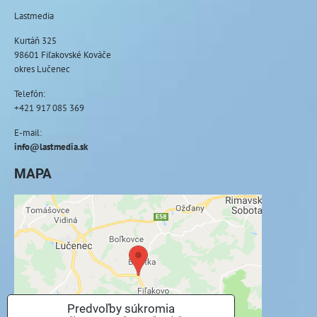
Lastmedia
Kurtáň 325
98601 Fiľakovské Kováče
okres Lučenec
Telefón:
+421 917 085 369
E-mail:
info@lastmedia.sk
MAPA
Externý obsah je blokovaný Voľbami
súkromia
Prajete si načítať externý obsah?
Povoliť tentokrát
Predvoľby súkromia