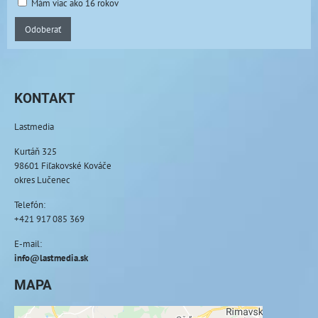
Mám viac ako 16 rokov
Odoberať
KONTAKT
Lastmedia
Kurtáň 325
98601 Fiľakovské Kováče
okres Lučenec
Telefón:
+421 917 085 369
E-mail:
info@lastmedia.sk
MAPA