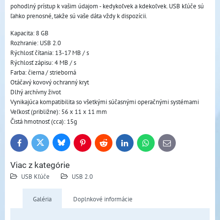
pohodlný prístup k vašim údajom - kedykoľvek a kdekoľvek. USB kľúče sú
ľahko prenosné, takže sú vaše dáta vždy k dispozícii.
Kapacita: 8 GB
Rozhranie: USB 2.0
Rýchlosť čítania: 13-17 MB / s
Rýchlosť zápisu: 4 MB / s
Farba: čierna / strieborná
Otáčavý kovový ochranný kryt
Dlhý archívny život
Vynikajúca kompatibilita so všetkými súčasnými operačnými systémami
Veľkosť (približne): 56 x 11 x 11 mm
Čistá hmotnosť (cca): 15g
Bluesky
Twitter
Facebook
Pinterest
Reddit
LinkedIn
WhatsApp
E-
mail
Viac z kategórie
USB Kľúče
USB 2.0
Galéria
Doplnkové informácie