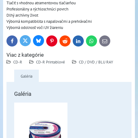
Tlačiť s vhodnou atramentovou tlačiarňou
Profesionálny a rýchloschnúci povrch
Dlhý archívny život
Výborná kompatibilita s napaľovačmi a prehrávačmi
Výborná odolnosť voči UV žiareniu
Bluesky
Twitter
Facebook
Pinterest
Reddit
LinkedIn
WhatsApp
E-
mail
Viac z kategórie
CD-R
CD-R Printablové
CD / DVD / BLU RAY
Galéria
Galéria