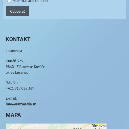
Mám viac ako 16 rokov
Odoberať
KONTAKT
Lastmedia
Kurtáň 325
98601 Fiľakovské Kováče
okres Lučenec
Telefón:
+421 917 085 369
E-mail:
info@lastmedia.sk
MAPA