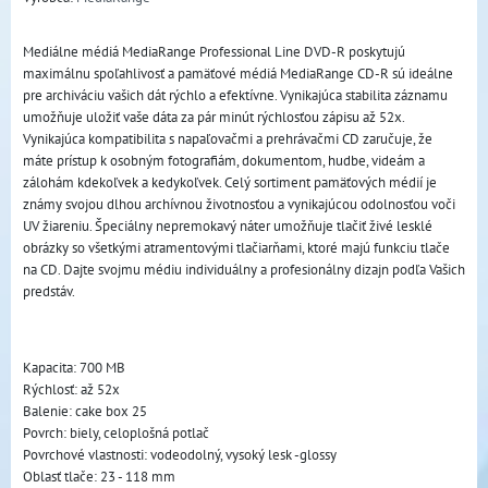
Mediálne médiá MediaRange Professional Line DVD-R poskytujú
maximálnu spoľahlivosť a pamäťové médiá MediaRange CD-R sú ideálne
pre archiváciu vašich dát rýchlo a efektívne. Vynikajúca stabilita záznamu
umožňuje uložiť vaše dáta za pár minút rýchlosťou zápisu až 52x.
Vynikajúca kompatibilita s napaľovačmi a prehrávačmi CD zaručuje, že
máte prístup k osobným fotografiám, dokumentom, hudbe, videám a
zálohám kdekoľvek a kedykoľvek. Celý sortiment pamäťových médií je
známy svojou dlhou archívnou životnosťou a vynikajúcou odolnosťou voči
UV žiareniu. Špeciálny nepremokavý náter umožňuje tlačiť živé lesklé
obrázky so všetkými atramentovými tlačiarňami, ktoré majú funkciu tlače
na CD. Dajte svojmu médiu individuálny a profesionálny dizajn podľa Vašich
predstáv.
Kapacita: 700 MB
Rýchlosť: až 52x
Balenie: cake box 25
Povrch: biely, celoplošná potlač
Povrchové vlastnosti: vodeodolný, vysoký lesk -glossy
Oblasť tlače: 23 - 118 mm