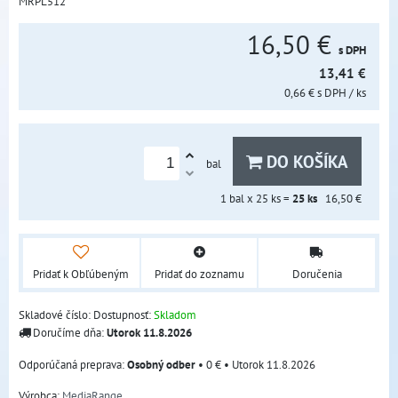
MRPL512
16,50 €
s DPH
13,41 €
0,66 €
s DPH
/ ks
DO KOŠÍKA
bal
1
bal x 25 ks =
25
ks
16,50 €
Pridať k Obľúbeným
Pridať do zoznamu
Doručenia
Skladové číslo:
Dostupnosť:
Skladom
Doručíme dňa:
Utorok
11.8.2026
Osobný odber
•
0 €
•
Utorok
11.8.2026
Výrobca:
MediaRange