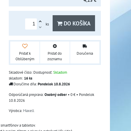
4,15 €
DO KOŠÍKA
ks
Pridať k
Pridať do
Doručenia
Obľúbeným
zoznamu
Skladové číslo:
Dostupnosť:
Skladom
skladom:
16
ks
Doručíme dňa:
Pondelok
10.8.2026
Osobný odber
•
0 €
•
Pondelok
10.8.2026
Výrobca:
Maxell
 smartfónov a tabletov. 