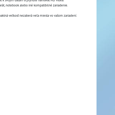
vať k svojim dátam a plynule nahrávať HD videá.
arát, notebook alebo iné kompatibilné zariadenie. 
mpaktná veľkosť nezaberá veľa miesta vo vašom zariadení.