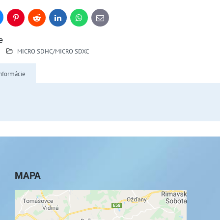
uesky
Pinterest
Reddit
LinkedIn
WhatsApp
E-
mail
e
MICRO SDHC/MICRO SDXC
nformácie
MAPA
Externý obsah je blokovaný Voľbami