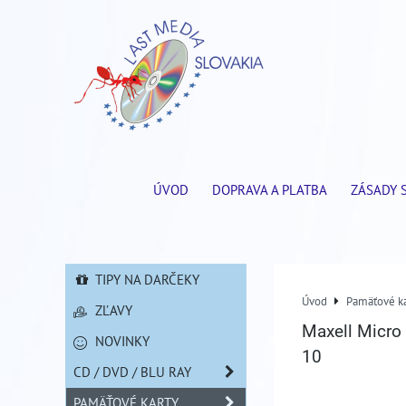
ÚVOD
DOPRAVA A PLATBA
ZÁSADY 
TIPY NA DARČEKY
Úvod
Pamäťové ka
ZĽAVY
Maxell Micro
NOVINKY
10
CD / DVD / BLU RAY
PAMÄŤOVÉ KARTY