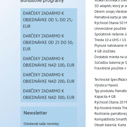
Vďaka certifikácii tr
Bonusové programy
SD adaptér, ktorý je 
Okrem svojej všestra
DARČEKY ZADARMO K
Pamäťová karta je ide
OBJEDNÁVKE OD 5,- DO 25,-
Rýchlosť čítania 50 
EUR
Univerzálne použiti
Spoľahlivé riešenie ú
DARČEKY ZADARMO K
Trieda 10 a UHS-I U1
OBJEDNÁVKE OD 25 DO 50,-
Plynulé nahrávanie H
EUR
4 GB úložisko
Dostatok miesta na ukl
DARČEKY ZADARMO K
Súčasťou balenia je 
OBJEDNÁVKE NAD 100,- EUR
Flexibilné použitie v
DARČEKY ZADARMO K
Technické špecifikáci
OBJEDNÁVKE NAD 200,- EUR
Výrobca Maxell
DARČEKY ZADARMO K
Typ produktu Pamäťo
Kapacita 4 GB
OBJEDNÁVKE NAD 300,- EUR
Rýchlosť čítania 20 
Rýchlostná trieda Tri
Newsletter
Rozhranie pamäťovej
Kompatibilita Smartfó
Odoberať naše novinky:
Obsah balenia: Karta