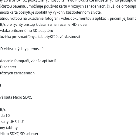
iedy 10 a UHS-I U1 poskytuje rýchlosť čítania 80 MB/s, takže môžete rýchlo pristupo
súčasťou balenia, umožňuje používať kartu v rôznych zariadeniach, či už ide o fotoap
nnosti karta poskytuje spoľahlivý výkon v každodennom živote.
álnou voľbou na ukladanie fotografií, videí, dokumentov a aplikácií, pričom jej ko
MB/s pre rýchly prístup k dátam a nahrávanie HD videa
e vďaka priloženému SD adaptéru
ložiska pre smartfóny a tabletyKľúčové vlastnosti
D videa a rýchly prenos dát
adanie fotografií, videí a aplikácií
SD adaptér
 rôznych zariadeniach
e
vá karta Micro SDXC
MB/s
eda 10
 karty UHS-I U1
ny, tablety
 Micro SDXC, SD adaptér