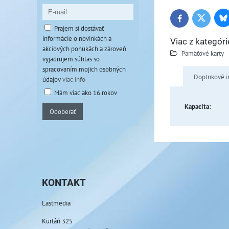
Bl
Twitter
Facebook
Prajem si dostávať
informácie o novinkách a
Viac z kategóri
akciových ponukách a zároveň
Pamäťové karty
vyjadrujem súhlas so
spracovaním mojich osobných
Doplnkové i
údajov
viac info
Mám viac ako 16 rokov
Kapacita:
Odoberať
KONTAKT
Lastmedia
Kurtáň 325