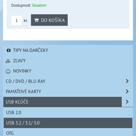
Dostupnosť:
Skladom
DO KOŠÍKA
ks
TIPY NA DARČEKY
ZĽAVY
NOVINKY
CD / DVD / BLU RAY
PAMÄŤOVÉ KARTY
USB KĽÚČE
USB 2.0
USB 3.2 / 3.1/ 3.0
OTG