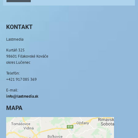
KONTAKT
Lastmedia
Kurtáň 325
98601 Fiľakovské Kováče
okres Lučenec
Telefón:
+421 917 085 369
E-mail:
info@lastmedia.sk
MAPA
Externý obsah je blokovaný Voľbami