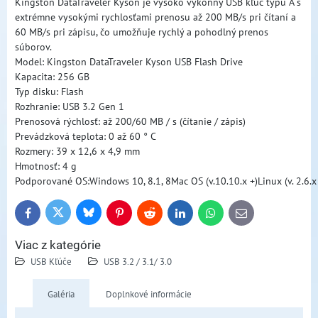
Kingston DataTraveler Kyson je vysoko výkonný USB kľúč typu A s
extrémne vysokými rychlosťami prenosu až 200 MB/s pri čítaní a
60 MB/s pri zápisu, čo umožňuje rychlý a pohodlný prenos
súborov.
Model: Kingston DataTraveler Kyson USB Flash Drive
Kapacita: 256 GB
Typ disku: Flash
Rozhranie: USB 3.2 Gen 1
Prenosová rýchlosť: až 200/60 MB / s (čítanie / zápis)
Prevádzková teplota: 0 až 60 ° C
Rozmery: 39 x 12,6 x 4,9 mm
Hmotnosť: 4 g
Podporované OS:Windows 10, 8.1, 8Mac OS (v.10.10.x +)Linux (v. 2.6.
Bluesky
Twitter
Facebook
Pinterest
Reddit
LinkedIn
WhatsApp
E-
mail
Viac z kategórie
USB Kľúče
USB 3.2 / 3.1/ 3.0
Galéria
Doplnkové informácie