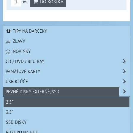
DO KOŠÍKA
ks
TIPY NA DARČEKY
ZĽAVY
NOVINKY
CD / DVD / BLU RAY
PAMÄŤOVÉ KARTY
USB KĽÚČE
PEVNÉ DISKY EXTERNÉ, SSD
2.5"
3.5"
SSD DISKY
PÚZDRO NA HDD