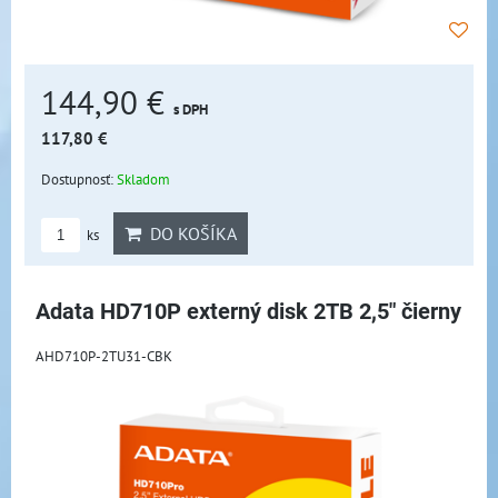
144,90 €
s DPH
117,80 €
Dostupnosť:
Skladom
DO KOŠÍKA
ks
Adata HD710P externý disk 2TB 2,5" čierny
AHD710P-2TU31-CBK