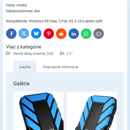
Farba: modrá
Nárazuvzdornosť: áno
Kompatibilita: Windows XP, Vista, 7/Mac OS X 10.6 alebo vyšší
Bluesky
Twitter
Facebook
Pinterest
Reddit
LinkedIn
WhatsApp
E-
mail
Viac z kategórie
Pevné disky externé, SSD
2.5"
Galéria
Doplnkové informácie
Galéria