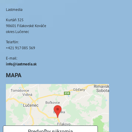
Lastmedia
Kurtáň 325
98601 Fiľakovské Kováče
okres Lučenec
Telefón:
+421 917 085 369
E-mail:
info@lastmedia.sk
MAPA
Externý obsah je blokovaný Voľbami
súkromia
Prajete si načítať externý obsah?
Povoliť tentokrát
Predvoľby súkromia