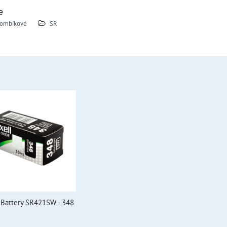
e
ombíkové
SR
 Battery SR421SW - 348