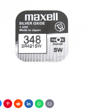
uesky
Pinterest
Reddit
LinkedIn
WhatsApp
E-
mail