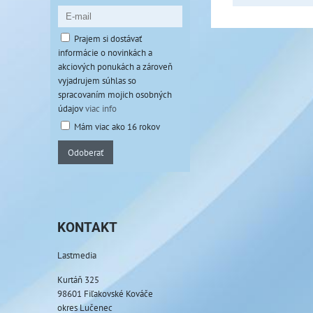
Prajem si dostávať
informácie o novinkách a
akciových ponukách a zároveň
vyjadrujem súhlas so
spracovaním mojich osobných
údajov
viac info
Mám viac ako 16 rokov
Odoberať
KONTAKT
Lastmedia
Kurtáň 325
98601 Fiľakovské Kováče
okres Lučenec