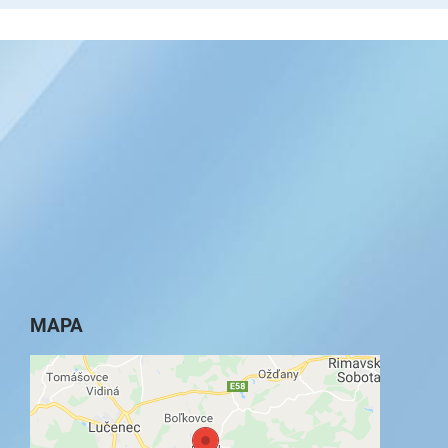
MAPA
Externý obsah je blokovaný Voľbami
súkromia