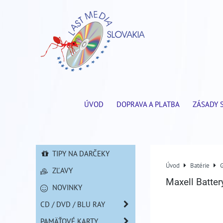
ÚVOD
DOPRAVA A PLATBA
ZÁSADY 
TIPY NA DARČEKY
Úvod
Batérie
ZĽAVY
Maxell Batte
NOVINKY
CD / DVD / BLU RAY
PAMÄŤOVÉ KARTY